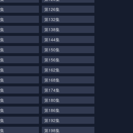
5集
第126集
1集
第132集
7集
第138集
3集
第144集
9集
第150集
5集
第156集
1集
第162集
7集
第168集
3集
第174集
9集
第180集
5集
第186集
1集
第192集
7集
第198集