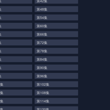
集
第42集
集
第48集
集
第54集
集
第60集
集
第66集
集
第72集
集
第78集
集
第84集
集
第90集
集
第96集
1集
第102集
7集
第108集
3集
第114集
9集
第120集