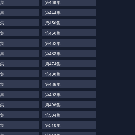
7集
第438集
3集
第444集
9集
第450集
5集
第456集
1集
第462集
7集
第468集
3集
第474集
9集
第480集
5集
第486集
1集
第492集
7集
第498集
3集
第504集
9集
第510集