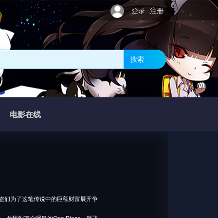
登录
注册
搜索
电影在线
众海盗们为了这笔传说中的巨额财富展开争
到万众瞩目的One Piece，路飞