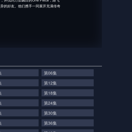
各异的好友。他们携手一同展开充满传奇
集
第06集
集
第12集
集
第18集
集
第24集
集
第30集
集
第36集