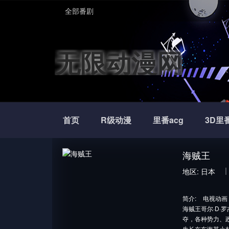
全部番剧
无限动漫网
首页
R级动漫
里番acg
3D里
海贼王
地区:
日本
简介:
电视动画
海贼王哥尔·D·
夺，各种势力、
生长在东海某小村