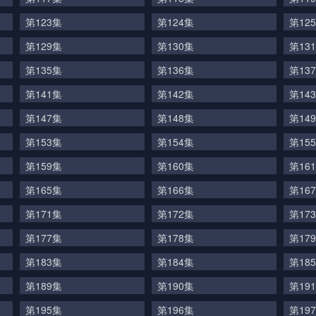
第123集
第124集
第12
第129集
第130集
第13
第135集
第136集
第13
第141集
第142集
第14
第147集
第148集
第14
第153集
第154集
第15
第159集
第160集
第16
第165集
第166集
第16
第171集
第172集
第17
第177集
第178集
第17
第183集
第184集
第18
第189集
第190集
第19
第195集
第196集
第19