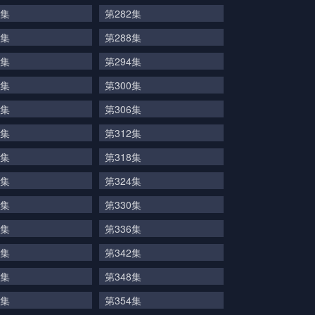
1集
第282集
7集
第288集
3集
第294集
9集
第300集
5集
第306集
1集
第312集
7集
第318集
3集
第324集
9集
第330集
5集
第336集
1集
第342集
7集
第348集
3集
第354集