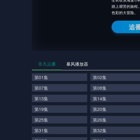
踏上艰苦的旅程
色彩的大冒险。
追
非凡云播
暴风播放器
第01集
第02集
第07集
第08集
第13集
第14集
第19集
第20集
第25集
第26集
第31集
第32集