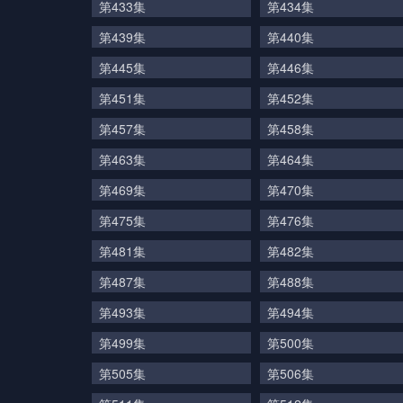
第433集
第434集
第439集
第440集
第445集
第446集
第451集
第452集
第457集
第458集
第463集
第464集
第469集
第470集
第475集
第476集
第481集
第482集
第487集
第488集
第493集
第494集
第499集
第500集
第505集
第506集